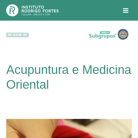
Ir
para
Main
o
conteúdo
Men
RE:6306-SP
Acupuntura e Medicina
Oriental