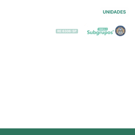
UNIDADES
 Movimentos – IRF®
Contato
RE:6306-SP