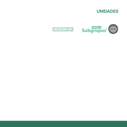
UNIDADES
 Movimentos – IRF®
Contato
RE:6306-SP