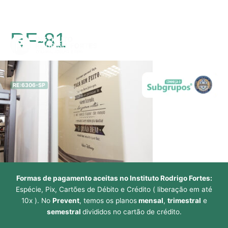
Ir
RF-81
para
Main
o
conteúdo
Men
RE:6306-SP
Formas de pagamento aceitas no Instituto Rodrigo Fortes:
Espécie, Pix, Cartões de Débito e Crédito ( liberação em até
10x ). No
Prevent
, temos os planos
mensal
,
trimestral
e
semestral
divididos no cartão de crédito.