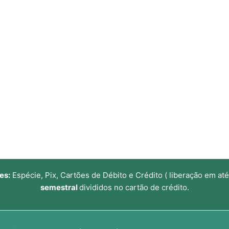
Sobre o IRF®
Tratamentos
Pacientes Distantes
Prevent
es:
Espécie, Pix, Cartões de Débito e Crédito ( liberação em até
semestral
divididos no cartão de crédito.