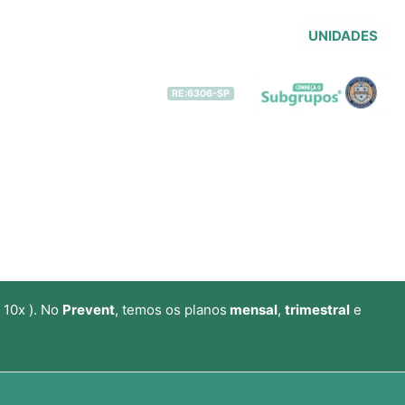
UNIDADES
 Movimentos – IRF®
Contato
RE:6306-SP
 10x ). No
Prevent
, temos os planos
mensal
,
trimestral
e