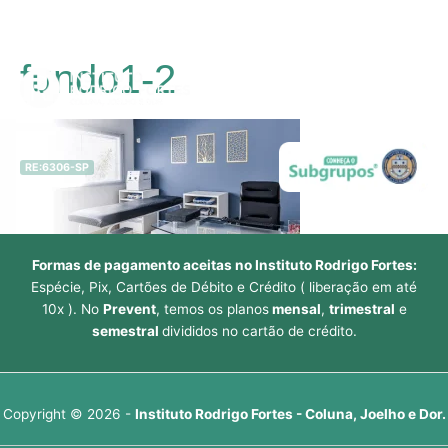
Ir
fundo1-2
para
Main
o
conteúdo
Men
RE:6306-SP
Formas de pagamento aceitas no Instituto Rodrigo Fortes:
Espécie, Pix, Cartões de Débito e Crédito ( liberação em até
10x ). No
Prevent
, temos os planos
mensal
,
trimestral
e
semestral
divididos no cartão de crédito.
Copyright © 2026 -
Instituto Rodrigo Fortes - Coluna, Joelho e Dor.