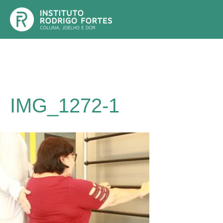
Ir
para
o
conteúdo
IMG_1272-1