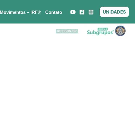
UNIDADES
 Movimentos – IRF®
Contato
RE:6306-SP