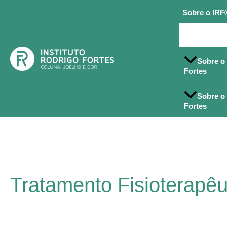
Ir
Sobre o IRF
para
o
conteúdo
Sobre o 
Fortes
Sobre o 
Fortes
Tratamento Fisioterapêu