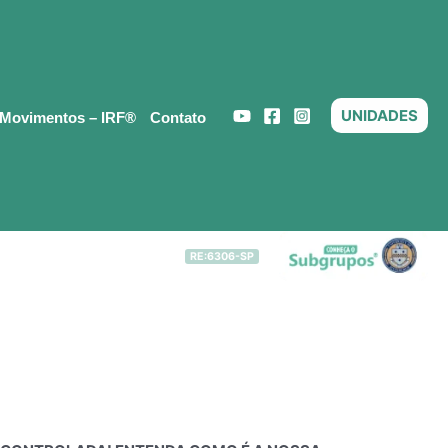
UNIDADES
 Movimentos – IRF®
Contato
RE:6306-SP