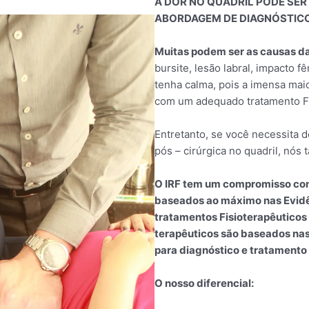
A DOR NO QUADRIL PODE SE
ABORDAGEM DE DIAGNÓSTICO
Muitas podem ser as causas da 
bursite, lesão labral, impacto f
tenha calma, pois a imensa mai
com um adequado tratamento Fis
Entretanto, se você necessita d
pós – cirúrgica no quadril, nós
O IRF tem um compromisso com
baseados ao máximo nas Evidên
tratamentos Fisioterapêuticos 
terapêuticos são baseados nas 
para diagnóstico e tratamento 
O nosso diferencial: