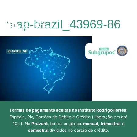
Ir
map-brazil_43969-86
para
Main
o
conteúdo
Men
RE:6306-SP
Formas de pagamento aceitas no Instituto Rodrigo Fortes:
Espécie, Pix, Cartões de Débito e Crédito ( liberação em até
10x ). No
Prevent
, temos os planos
mensal
,
trimestral
e
semestral
divididos no cartão de crédito.