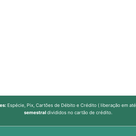
Sobre o IRF®
Tratamentos
Pacientes Distantes
Prevent
es:
Espécie, Pix, Cartões de Débito e Crédito ( liberação em até
semestral
divididos no cartão de crédito.