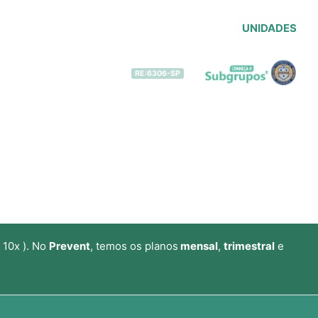
UNIDADES
 Movimentos – IRF®
Contato
RE:6306-SP
 10x ). No
Prevent
, temos os planos
mensal
,
trimestral
e