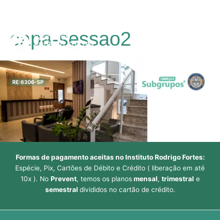
Ir
capa-sessao2
para
Main
o
conteúdo
Men
RE:6306-SP
Formas de pagamento aceitas no Instituto Rodrigo Fortes:
Espécie, Pix, Cartões de Débito e Crédito ( liberação em até
10x ). No
Prevent
, temos os planos
mensal
,
trimestral
e
semestral
divididos no cartão de crédito.