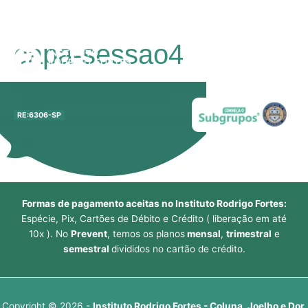
Ir
capa-sessao4
para
Main
o
conteúdo
Men
RE:6306-SP
Formas de pagamento aceitas no Instituto Rodrigo Fortes:
Espécie, Pix, Cartões de Débito e Crédito ( liberação em até
10x ). No
Prevent
, temos os planos
mensal
,
trimestral
e
semestral
divididos no cartão de crédito.
Copyright © 2026 -
Instituto Rodrigo Fortes - Coluna, Joelho e Dor.