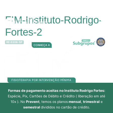
Ir
FIM-Instituto-Rodrigo-
para
Main
o
Fortes-2
conteúdo
Men
RE:6306-SP
Formas de pagamento aceitas no Instituto Rodrigo Fortes:
Espécie, Pix, Cartões de Débito e Crédito ( liberação em até
10x ). No
Prevent
, temos os planos
mensal
,
trimestral
e
semestral
divididos no cartão de crédito.