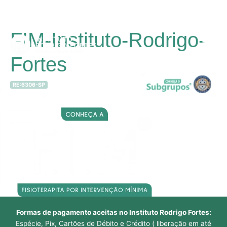
Ir
FIM-Instituto-Rodrigo-
para
Main
o
Fortes
conteúdo
Men
RE:6306-SP
Formas de pagamento aceitas no Instituto Rodrigo Fortes:
Espécie, Pix, Cartões de Débito e Crédito ( liberação em até