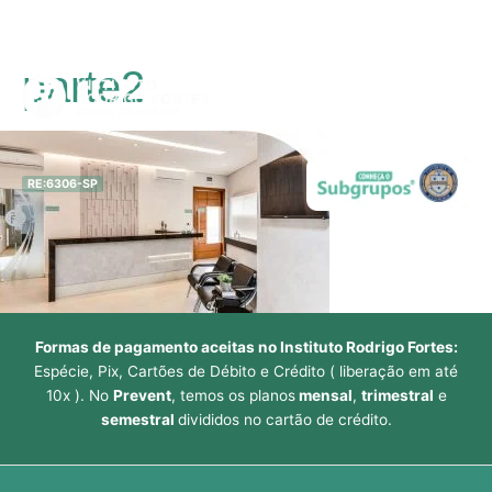
Ir
parte2
para
Main
o
conteúdo
Men
RE:6306-SP
Formas de pagamento aceitas no Instituto Rodrigo Fortes:
Espécie, Pix, Cartões de Débito e Crédito ( liberação em até
10x ). No
Prevent
, temos os planos
mensal
,
trimestral
e
semestral
divididos no cartão de crédito.