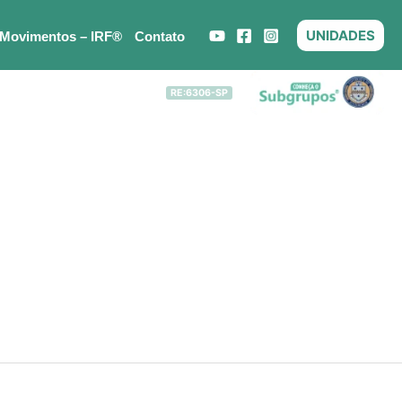
UNIDADES
 Movimentos – IRF®
Contato
RE:6306-SP